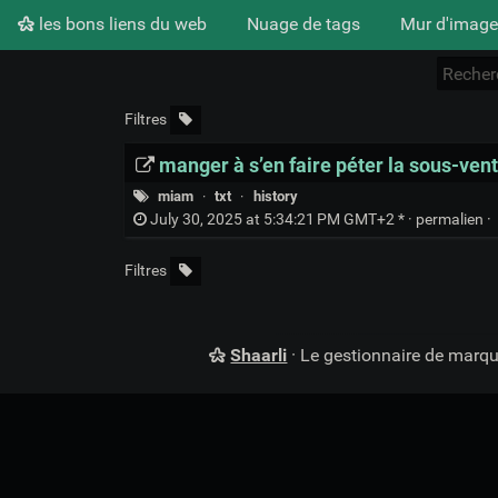
les bons liens du web
Nuage de tags
Mur d'image
Filtres
manger à s’en faire péter la sous-vent
miam
·
txt
·
history
July 30, 2025 at 5:34:21 PM GMT+2 * ·
permalien
·
Filtres
Shaarli
· Le gestionnaire de marq