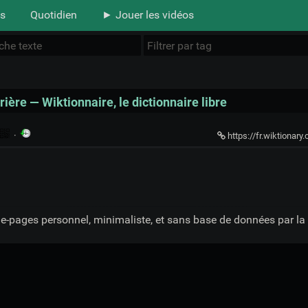
s
Quotidien
► Jouer les vidéos
rière — Wiktionnaire, le dictionnaire libre
·
https://fr.wiktionary.org/
ue-pages personnel, minimaliste, et sans base de données par l