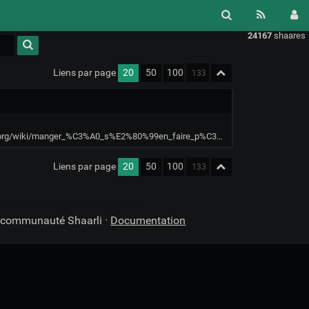
24167
shaares
Liens par page
20
50
100
wiki/manger_%C3%A0_s%E2%80%99en_faire_p%C3%A9ter_la_sous-ventri%C3%A8re
Liens par page
20
50
100
a communauté Shaarli ·
Documentation